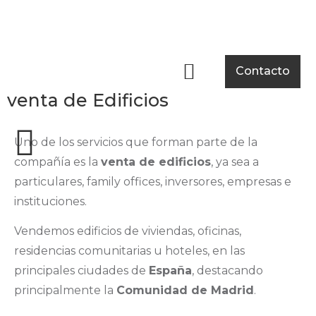
Nuestra empresa
Casos de éxito
Sala de prensa
Contacto
venta de Edificios
Uno de los servicios que forman parte de la
compañía es la
venta de edificios
, ya sea a
particulares, family offices, inversores, empresas e
instituciones.
Vendemos edificios de viviendas, oficinas,
residencias comunitarias u hoteles, en las
principales ciudades de
España
, destacando
principalmente la
Comunidad de Madrid
.