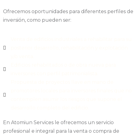
Ofrecemos oportunidades para diferentes perfiles de
inversión, como pueden ser:
Venta de edificios industriales a rehabilitar para su
posterior desarrollo, rehabilitación y explotación
y/o venta.
Edificios rehabilitados o de obra nueva para
inversores con perfil patrimonialista.
Propuesta de proyectos llave en mano de
promotores locales para inversores finales que no
contemplen asumir los riesgos que supone el
desarrollo completo del edificio.
En Atomiun Services le ofrecemos un servicio
profesional e integral para la venta o compra de