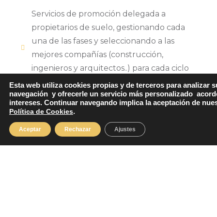
Servicios de promoción delegada a
propietarios de suelo, gestionando cada
una de las fases y seleccionando a las
mejores compañías (construcción,
ingenieros y arquitectos..) para cada ciclo
del proyecto.
Esta web utiliza cookies propias y de terceros para analizar s
navegación y ofrecerle un servicio más personalizado acord
intereses. Continuar navegando implica la aceptación de nue
En
Atomiun Services
ofrecemos un servicio
Política de Cookies
.
integral: Elaboramos estudios de mercado,
Aceptar
Rechazar
Ajustes
técnicos y financieros con el fin de analizar
correctamente el proyecto y presentar de
una forma precisa y clara las mejores
propuestas para nuestros clientes.
Ventajas de contratar los servicios de
Atomiun en compra de suelo industrial