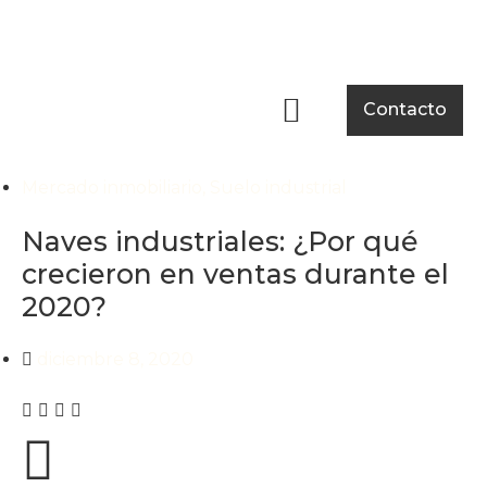
Nuestra empresa
Casos de éxito
Sala de prensa
Contacto
Mercado inmobiliario
,
Suelo industrial
Naves industriales: ¿Por qué
crecieron en ventas durante el
2020?
diciembre 8, 2020