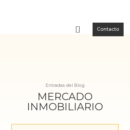
Nuestra empresa
Casos de éxito
Sala de prensa
Contacto
Entradas del Blog
MERCADO
INMOBILIARIO